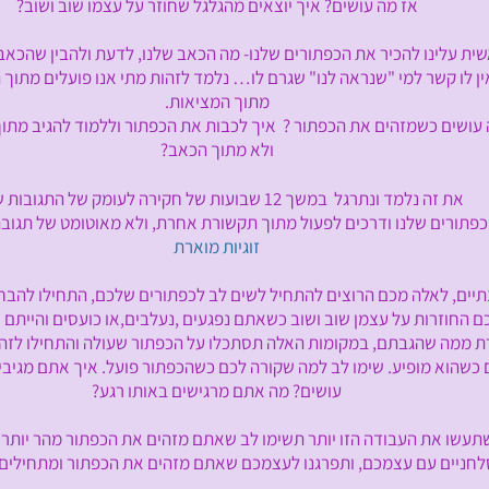
אז מה עושים? איך יוצאים מהגלגל שחוזר על עצמו שוב ושוב?
נו להכיר את הכפתורים שלנו- מה הכאב שלנו, לדעת ולהבין שהכאב ה
שר למי "שנראה לנו" שגרם לו… נלמד לזהות מתי אנו פועלים מתוך ה
מתוך המציאות.
כשמזהים את הכפתור ? איך לכבות את הכפתור וללמוד להגיב מתוך
ולא מתוך הכאב?
ד ונתרגל במשך 12 שבועות של חקירה לעומק של התגובות שלנו
 שלנו ודרכים לפעול מתוך תקשורת אחרת, ולא מאוטומט של תגובה
זוגיות מוארת
לאלה מכם הרוצים להתחיל לשים לב לכפתורים שלכם, התחילו להבחין
ות על עצמן שוב ושוב כשאתם נפגעים ,נעלבים,או כועסים והייתם רו
הגבתם, במקומות האלה תסתכלו על הכפתור שעולה והתחילו לזהות
מופיע. שימו לב למה שקורה לכם כשהכפתור פועל. איך אתם מגיבי
עושים? מה אתם מרגישים באותו רגע?
ת העבודה הזו יותר תשימו לב שאתם מזהים את הכפתור מהר יותר כ
 עם עצמכם, ותפרגנו לעצמכם שאתם מזהים את הכפתור ומתחילים ל