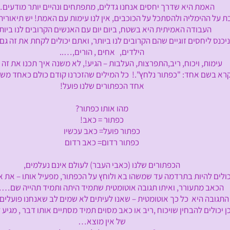
ת היא שדרך יחסים אנחנו גדלים, מתפתחים ונהיים יותר מודעים…
ימליה ולהסתכל על הכוכבים, אין לנו עימות עם האמת! יש תיאוריה 
בודה האמיתית היא בשטח, ביום יום עם האנשים הקרובים לנו ביותר
יחסים זוגיים שהם הקרובים לנו ביותר, ואתם יכולים לקחת את זה גם 
הילדים, אחים , הורים,…..
עימות, ויכוח, ריב,התפרצות, העלבות – הגיע!, לא משנה איך תכנו את זה
 אחד: "כפתור נלחץ".! כל המילים שהזכרנו קודם כולם כאחד משמ
אחד הכפתורים שלנו פועל!
מהו אותו כפתור?
כפתור = כאב!
כפתור פועל= כאב עכשיו
כפתור רדום= כאב רדום
הכפתורים שלנו (כאבי העבר) לעולם אינם נעלמים,
היות בתרדמה עד שמשהו בא ולוחץ על הכפתור, מפעיל אותו – את אות
מתעורר, ואיתו תגובה אוטומטית שתמיד היתה ותמיד תהייה שם…
היא כל כך אוטומטית – שאנו לעיתים לא שמים לב שאנחנו פועלים 
ים להבחין שויכוח ,ריב או כאב מסוים תמיד מסתיים אותו דבר , מגיע ל
של אין מוצא…