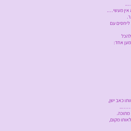
..
אין מעשי….
.
ליחסים עם
 להכל
ען אחד:
ו כאב ישן,
……..
מתוכה.
אותו מקום,