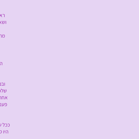
ראשית עלי
ושאין לו ק
מה עושים 
את זה נלמ
הכפתורים
ובנתיים, 
שלכם החוזר
אחרת ממה ש
פעם כשהוא 
ככל שתעשו א
היו סלחניים