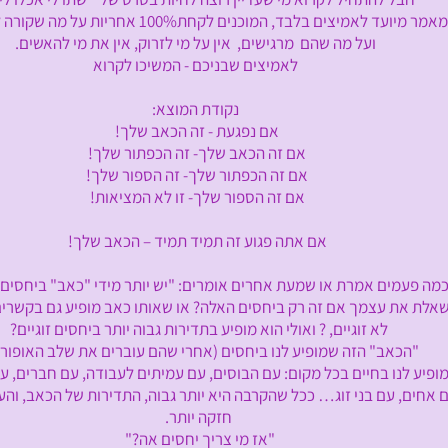
מיצים בלבד, המוכנים לקחת100% אחריות על מה שקורה להם בחיים
ועל מה שהם
מרגישים, אין על מי לזרוק, אין את מי להאשים.
לאמיצים שבניכם - המשיכו לקרוא
נקודת המוצא:
אם נפגעת - זה הכאב שלך
!
אם זה הכאב שלך- זה הכפתור
שלך
!
אם זה הכפתור שלך- זה הספור
שלך
!
אם זה הספור שלך- זו לא המציאות!
אם אתה פגוע זה תמיד תמיד – הכאב שלך!
ים אמרת או שמעת אחרים אומרים: "יש יותר מידי "כאב" ביחסים ה
 עצמך אם זה רק ביחסים האלה? או שאותו כאב מופיע גם בקשרים
לא זוגיים, ? ואולי הוא מופיע בתדירות גבוה יותר ביחסים זוגיים?
אב" הזה שמופיע לנו ביחסים (אחרי שהם עוברים את שלב האופורי
נו בחיים בכל מקום: עם הבוסים, עם עמיתים לעבודה, עם חברים, עם 
עם בני זוג… ככל שהקרבה היא יותר גבוה, התדירות של הכאב, והע
חזקה יותר.
"אז מי צריך יחסים אה?"